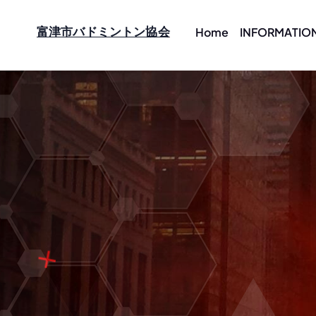
コ
ン
富津市バドミントン協会
Home
INFORMATIO
テ
ン
ツ
に
ス
キ
ッ
プ