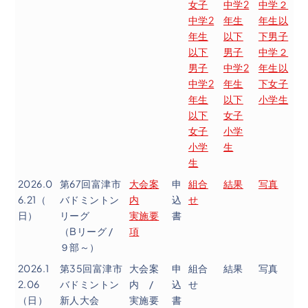
女子
中学2
中学２
中学2
年生
年生以
年生
以下
下男子
以下
男子
中学２
男子
中学2
年生以
中学2
年生
下女子
年生
以下
小学生
以下
女子
女子
小学
小学
生
生
2026.0
第67回富津市
大会案
申
組合
結果
写真
6.21（
バドミントン
内
込
せ
日）
リーグ
実施要
書
（Bリーグ /
項
９部～）
2026.1
第35回富津市
大会案
申
組合
結果
写真
2.06
バドミントン
内 /
込
せ
（日）
新人大会
実施要
書