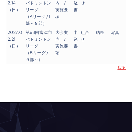
2.14
バドミントン
内 /
込
せ
（日）
リーグ
実施要
書
（Aリーグ / 1
項
部～８部）
2027.0
第68回富津市
大会案
申
組合
結果
写真
2.21
バドミントン
内 /
込
せ
（日）
リーグ
実施要
書
（Bリーグ /
項
９部～）
戻る