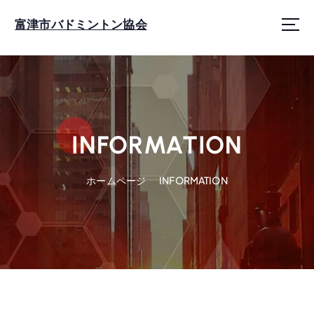
コ
ン
富津市バドミントン協会
テ
ン
ツ
に
ス
キ
ッ
INFORMATION
プ
ホームページ
INFORMATION