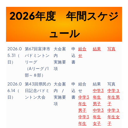
2026年度 年間スケジ
ュール
2026.0
第67回富津市
大会案
申
組合
結果
写真
5.31（
バドミントン
内
込
せ
日）
リーグ
実施要
書
（Aリーグ / 1
項
部～８部）
2026.0
第43回県民の
大会案
申
組合
結果
写真
6.14（
日記念バドミ
内 /
込
せ
中学3
中学３
日）
ントン大会
実施要
書
中学3
年生
年生男
項
年生
男子
子
男子
中学3
中学３
中学3
年生
年生女
年生
女子
子